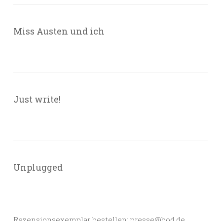
Miss Austen und ich
Just write!
Unplugged
Rezensionsexemplar bestellen: presse@bod.de