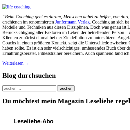
“Beim Coaching geht es darum, Menschen dabei zu helfen, von dort, 
erschienen im renommierten
Junfermann Verlag
. Coaching an sich ist
Modelle und Techniken aus diesen Disziplinen. Doch was genau ist Lif
Berücksichtigung aller Faktoren im Leben der betreffenden Person – d
Klienten zunächst einmal bei der Zieldefintion zu unterstützen. Angel
Coachs in einem größeren Kontekt, zeigt die Unterschiede zwischen Coa
haben sollte. Es ist ein sehr vielschichtiges, umfassendes Buch über
Ernährungsberater, Fitnesstrainer bereichern. Auch spannend fand ic
Weiterlesen
→
Blog durchsuchen
Suchen
nach:
Du möchtest mein Magazin Leseliebe regel
Leseliebe-Abo