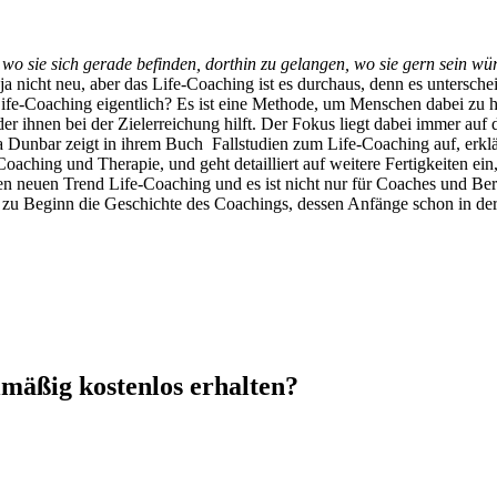
wo sie sich gerade befinden, dorthin zu gelangen, wo sie gern sein w
 ja nicht neu, aber das Life-Coaching ist es durchaus, denn es untersch
e-Coaching eigentlich? Es ist eine Methode, um Menschen dabei zu helf
er ihnen bei der Zielerreichung hilft. Der Fokus liegt dabei immer auf
a Dunbar zeigt in ihrem Buch Fallstudien zum Life-Coaching auf, erklär
ching und Therapie, und geht detailliert auf weitere Fertigkeiten ein,
 den neuen Trend Life-Coaching und es ist nicht nur für Coaches und Be
h zu Beginn die Geschichte des Coachings, dessen Anfänge schon in der
mäßig kostenlos erhalten?