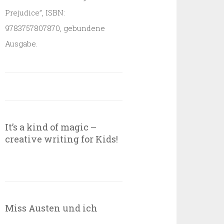
Prejudice”, ISBN:
9783757807870, gebundene
Ausgabe.
It’s a kind of magic –
creative writing for Kids!
Miss Austen und ich