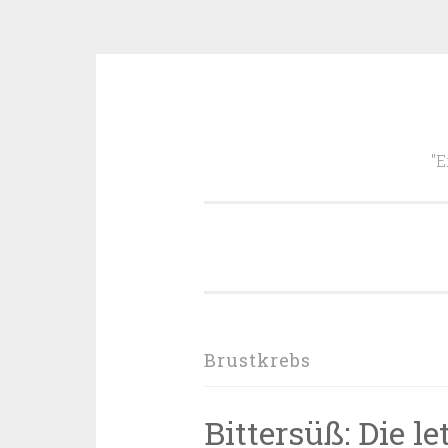
Zum
Inhalt
"E
springen
Brustkrebs
Bittersüß: Die l