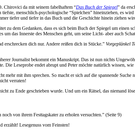
. Chirovici da mit seinem fabelhaftem “
Das Buch der Spiegel
” da er
n tiefste, menschlich-psychologische “Spielchen” hineinziehen, es wi
mer tiefer und tiefer in das Buch und die Geschichte hinein ziehen wir
eitet zu dem Gedanken, dass es sich beim Buch der Spiegel um einen sc
es um das Innerste des Menschen geht, um seine Licht- aber auch Schat
 erschrecken dich nur. Andere reißen dich in Stücke.”
Vorgeplänkel Te
üherer Journalist bekommt ein Manuskript. Das ist nun nichts Ungewöhnl
. Die Leseprobe endet abrupt und Peter möchte natürlich wissen, wie 
cht mehr mit ihm sprechen. So macht er sich auf die spannende Suche n
icht verraten!
nicht zu Ende geschrieben wurde. Und um ein Rätsel, das niemand löse
h noch von ihrem Festtagskater zu erholen versuchten.” (Seite 9)
nd erzählt! Lesegenuss vom Feinsten!