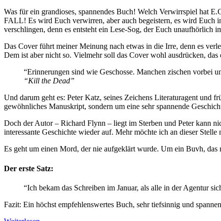
Was für ein grandioses, spannendes Buch! Welch Verwirrspiel hat E.O
FALL! Es wird Euch verwirren, aber auch begeistern, es wird Euch i
verschlingen, denn es entsteht ein Lese-Sog, der Euch unaufhörlich im
Das Cover führt meiner Meinung nach etwas in die Irre, denn es verl
Dem ist aber nicht so. Vielmehr soll das Cover wohl ausdrücken, das 
“Erinnerungen sind wie Geschosse. Manchen zischen vorbei und
“Kill the Dead”
Und darum geht es: Peter Katz, seines Zeichens Literaturagent und fr
gewöhnliches Manuskript, sondern um eine sehr spannende Geschichte
Doch der Autor – Richard Flynn – liegt im Sterben und Peter kann ni
interessante Geschichte wieder auf. Mehr möchte ich an dieser Stelle n
Es geht um einen Mord, der nie aufgeklärt wurde. Um ein Buvh, das 
Der erste Satz:
“Ich bekam das Schreiben im Januar, als alle in der Agentur sic
Fazit: Ein höchst empfehlenswertes Buch, sehr tiefsinnig und spanne