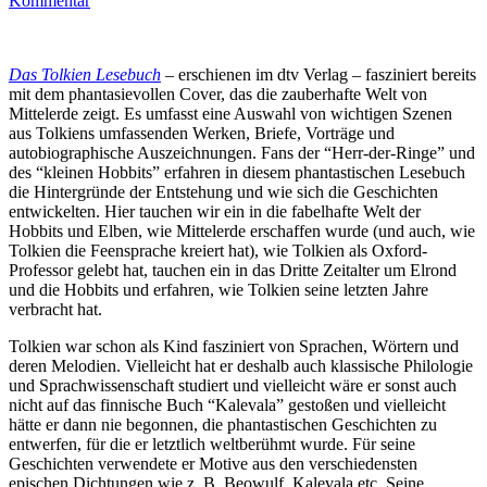
Kommentar
Das Tolkien Lesebuch
– erschienen im dtv Verlag – fasziniert bereits
mit dem phantasievollen Cover, das die zauberhafte Welt von
Mittelerde zeigt. Es umfasst eine Auswahl von wichtigen Szenen
aus Tolkiens umfassenden Werken, Briefe, Vorträge und
autobiographische Auszeichnungen. Fans der “Herr-der-Ringe” und
des “kleinen Hobbits” erfahren in diesem phantastischen Lesebuch
die Hintergründe der Entstehung und wie sich die Geschichten
entwickelten. Hier tauchen wir ein in die fabelhafte Welt der
Hobbits und Elben, wie Mittelerde erschaffen wurde (und auch, wie
Tolkien die Feensprache kreiert hat), wie Tolkien als Oxford-
Professor gelebt hat, tauchen ein in das Dritte Zeitalter um Elrond
und die Hobbits und erfahren, wie Tolkien seine letzten Jahre
verbracht hat.
Tolkien war schon als Kind fasziniert von Sprachen, Wörtern und
deren Melodien. Vielleicht hat er deshalb auch klassische Philologie
und Sprachwissenschaft studiert und vielleicht wäre er sonst auch
nicht auf das finnische Buch “Kalevala” gestoßen und vielleicht
hätte er dann nie begonnen, die phantastischen Geschichten zu
entwerfen, für die er letztlich weltberühmt wurde. Für seine
Geschichten verwendete er Motive aus den verschiedensten
epischen Dichtungen wie z. B. Beowulf, Kalevala etc. Seine