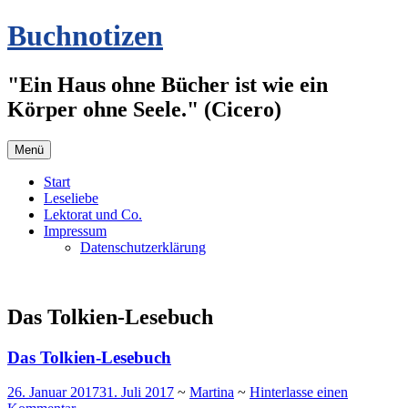
Zum
Buchnotizen
Inhalt
springen
"Ein Haus ohne Bücher ist wie ein
Körper ohne Seele." (Cicero)
Menü
Start
Leseliebe
Lektorat und Co.
Impressum
Datenschutzerklärung
Das Tolkien-Lesebuch
Das Tolkien-Lesebuch
26. Januar 2017
31. Juli 2017
~
Martina
~
Hinterlasse einen