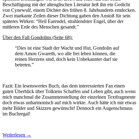
Beschäftigung mit der altenglischen Literatur ließ ihn ein Gedicht
von Cynewulf, einem Dichter des frühen 8. Jahrhunderts entdecken.
Zwei markante Zeilen dieser Dichtung gaben den Anstoß für sein
späteres Wirken: “Heil Earendel, strahlendster Engel, über der
mittleren Erde des Menschen gesandt.”
Über den Fall Gondolins (Seite 68):
“Dies ist eine Stadt der Wacht und Hut, Gondolin auf
dem Amon Gwareth, wo alle frei leben können, die
reinen Herzens sind, doch kein Unbekannter darf sie
betreten.”
Fazit: Ein lesenswertes Buch, das dem interessierten Fan einen
guten Überblick über Tolkiens Schaffen und Leben gibt, auch wenn
mich manchmal die Zusammenstellung der einzelnen Textfragmente
doch etwas unharmonisch auf mich wirkte. Auch hätte ich mir etwas
mehr Bilder und Skizzen gewünscht! Dennoch ein Augenschmaus
im Buchregal!
Weiterlesen
→