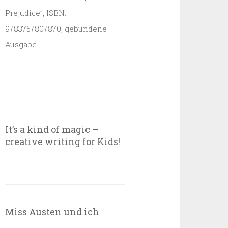
Prejudice”, ISBN:
9783757807870, gebundene
Ausgabe.
It’s a kind of magic –
creative writing for Kids!
Miss Austen und ich