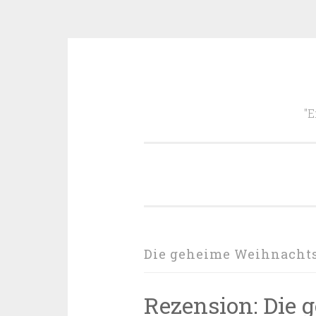
Zum
Inhalt
"E
springen
Die geheime Weihnachts
Rezension: Die 