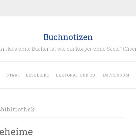
Buchnotizen
in Haus ohne Bücher ist wie ein Körper ohne Seele." (Cice
START
LESELIEBE
LEKTORAT UND CO.
IMPRESSUM
bibltiothek
geheime