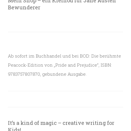
Mein Shop – ein Kleinod für Jane Austen
Bewunderer
Ab sofort im Buchhandel und bei BOD: Die berühmte
Peacock-Edition von „Pride and Prejudice”, ISBN:
9783757807870, gebundene Ausgabe.
It’s a kind of magic – creative writing for
Kids!