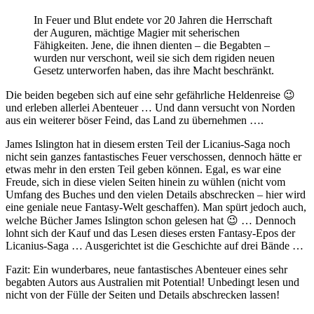
In Feuer und Blut endete vor 20 Jahren die Herrschaft
der Auguren, mächtige Magier mit seherischen
Fähigkeiten. Jene, die ihnen dienten – die Begabten –
wurden nur verschont, weil sie sich dem rigiden neuen
Gesetz unterworfen haben, das ihre Macht beschränkt.
Die beiden begeben sich auf eine sehr gefährliche Heldenreise 😉
und erleben allerlei Abenteuer … Und dann versucht von Norden
aus ein weiterer böser Feind, das Land zu übernehmen ….
James Islington hat in diesem ersten Teil der Licanius-Saga noch
nicht sein ganzes fantastisches Feuer verschossen, dennoch hätte er
etwas mehr in den ersten Teil geben können. Egal, es war eine
Freude, sich in diese vielen Seiten hinein zu wühlen (nicht vom
Umfang des Buches und den vielen Details abschrecken – hier wird
eine geniale neue Fantasy-Welt geschaffen). Man spürt jedoch auch,
welche Bücher James Islington schon gelesen hat 😉 … Dennoch
lohnt sich der Kauf und das Lesen dieses ersten Fantasy-Epos der
Licanius-Saga … Ausgerichtet ist die Geschichte auf drei Bände …
Fazit: Ein wunderbares, neue fantastisches Abenteuer eines sehr
begabten Autors aus Australien mit Potential! Unbedingt lesen und
nicht von der Fülle der Seiten und Details abschrecken lassen!