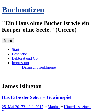
Zum
Buchnotizen
Inhalt
springen
"Ein Haus ohne Bücher ist wie ein
Körper ohne Seele." (Cicero)
Menü
Start
Leseliebe
Lektorat und Co.
Impressum
Datenschutzerklärung
James Islington
Das Erbe der Seher + Gewinnspiel
25. Mai 2017
31. Juli 2017
~
Martina
~
Hinterlasse einen