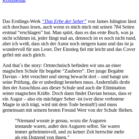
Kommentar
Das Erstlings-Werk
“Das Erbe der Seher”
von James Islington lässt
sich durchaus lesen, auch wenn es mich mich mit seinen 784 Seiten
erstmal “erschlagen” hat. Man spürt, dass es das erste Buch, was ja
nicht schlimm ist, jeder fängt mal an, dennoch ist es noch nicht rund,
aber ich weiß, dass sich der Autor noch steigern kann und das ist ja
wundervoll für uns Leser. Der Einstieg fiel mir leicht und das Cover
gefiel mir auch gleich.
And that´s the story: Ortstechnisch befinden wir uns an einer
magischen Schule für begabte “Zauberer”. Der junge Begabte
Davian – lebt verachtet und streng bewacht dort – und bangt um
seine Prüfung, die er unbedingt bestehen muss. Andernfalls droht
ihm der Ausschluss aus dieser Schule und auch die Elimination
seiner magischen Kräfte. Doch dann findet Davian heraus, dass er
ein Augur – also ein mächtiger Seher -ist (wer diese verbotene
Magie in sich trägt, wird mit dem Tode bestraft!) und muss
gemeinsam mit seinem besten Freund Werr von der Schule fliehen.
“Niemand wusste je genau, wozu die Auguren
imstande waren, außer den Auguren selbst. Sie waren
immer geheimnisvoll, und zu keiner Zeit herrschte mehr
als ein Dutzend von ihnen.”