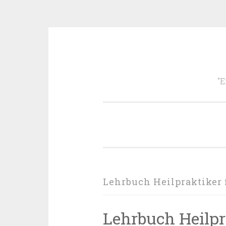
Zum
Inhalt
"E
springen
Lehrbuch Heilpraktiker 
Lehrbuch Heilpr