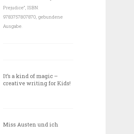
Prejudice”, ISBN:
9783757807870, gebundene
Ausgabe.
It’s a kind of magic –
creative writing for Kids!
Miss Austen und ich