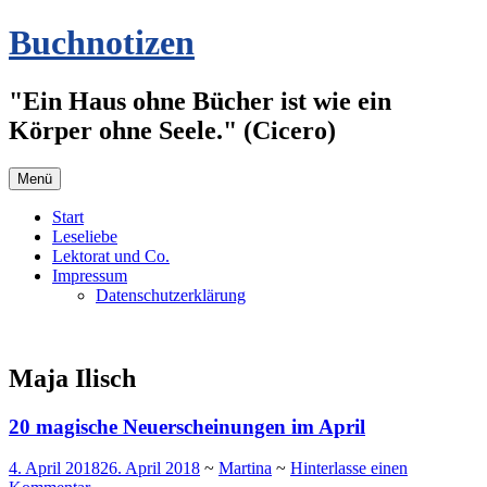
Zum
Buchnotizen
Inhalt
springen
"Ein Haus ohne Bücher ist wie ein
Körper ohne Seele." (Cicero)
Menü
Start
Leseliebe
Lektorat und Co.
Impressum
Datenschutzerklärung
Maja Ilisch
20 magische Neuerscheinungen im April
4. April 2018
26. April 2018
~
Martina
~
Hinterlasse einen