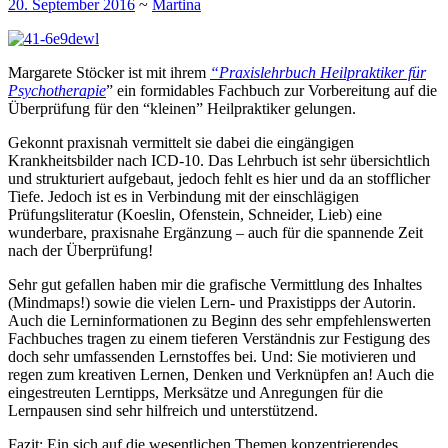
20. September 2016
~
Martina
Margarete Stöcker ist mit ihrem
“Praxislehrbuch Heilpraktiker für
Psychotherapie
” ein formidables Fachbuch zur Vorbereitung auf die
Überprüfung für den “kleinen” Heilpraktiker gelungen.
Gekonnt praxisnah vermittelt sie dabei die eingängigen
Krankheitsbilder nach ICD-10. Das Lehrbuch ist sehr übersichtlich
und strukturiert aufgebaut, jedoch fehlt es hier und da an stofflicher
Tiefe. Jedoch ist es in Verbindung mit der einschlägigen
Prüfungsliteratur (Koeslin, Ofenstein, Schneider, Lieb) eine
wunderbare, praxisnahe Ergänzung – auch für die spannende Zeit
nach der Überprüfung!
Sehr gut gefallen haben mir die grafische Vermittlung des Inhaltes
(Mindmaps!) sowie die vielen Lern- und Praxistipps der Autorin.
Auch die Lerninformationen zu Beginn des sehr empfehlenswerten
Fachbuches tragen zu einem tieferen Verständnis zur Festigung des
doch sehr umfassenden Lernstoffes bei. Und: Sie motivieren und
regen zum kreativen Lernen, Denken und Verknüpfen an! Auch die
eingestreuten Lerntipps, Merksätze und Anregungen für die
Lernpausen sind sehr hilfreich und unterstützend.
Fazit: Ein sich auf die wesentlichen Themen konzentrierendes,