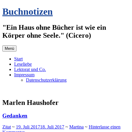
Zum
Buchnotizen
Inhalt
springen
"Ein Haus ohne Bücher ist wie ein
Körper ohne Seele." (Cicero)
Menü
Start
Leseliebe
Lektorat und Co.
Impressum
Datenschutzerklärung
Marlen Haushofer
Gedanken
Zitat
~
19. Juli 2017
18. Juli 2017
~
Martina
~
Hinterlasse einen