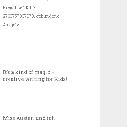
Prejudice”, ISBN:
9783757807870, gebundene
Ausgabe.
It’s a kind of magic –
creative writing for Kids!
Miss Austen und ich