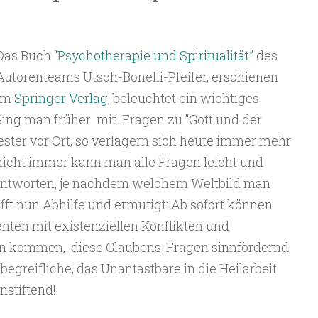
Das Buch
“Psychotherapie und Spiritualität”
des
Autorenteams Utsch-Bonelli-Pfeifer, erschienen
im
Springer Verlag
, beleuchtet ein wichtiges
ing man früher mit Fragen zu “Gott und der
ester vor Ort, so verlagern sich heute immer mehr
nicht immer kann man alle Fragen leicht und
beantworten, je nachdem welchem Weltbild man
afft nun Abhilfe und ermutigt: Ab sofort können
nten mit existenziellen Konflikten und
n kommen, diese Glaubens-Fragen sinnfördernd
egreifliche, das Unantastbare in die Heilarbeit
stiftend!