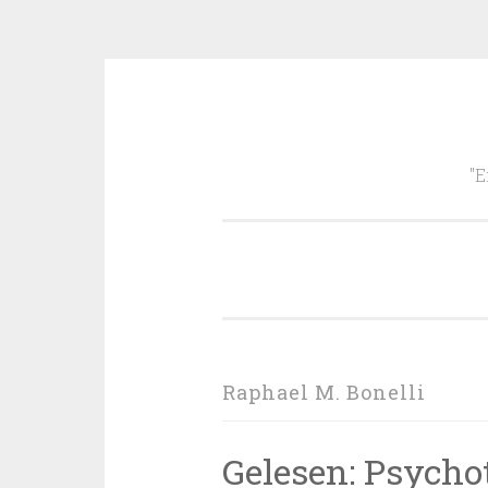
Zum
Inhalt
"E
springen
Raphael M. Bonelli
Gelesen: Psychot