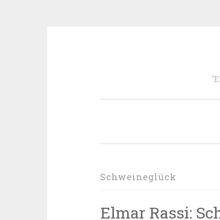
Zum
Inhalt
"E
springen
Schweineglück
Elmar Rassi: S