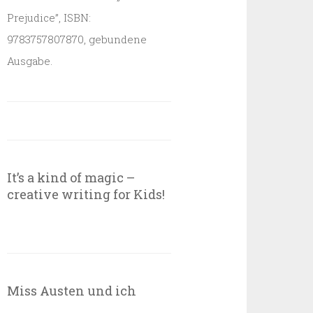
Prejudice”, ISBN:
9783757807870, gebundene
Ausgabe.
It’s a kind of magic –
creative writing for Kids!
Miss Austen und ich