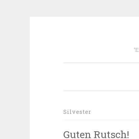
Zum
Inhalt
"E
springen
Silvester
Guten Rutsch!