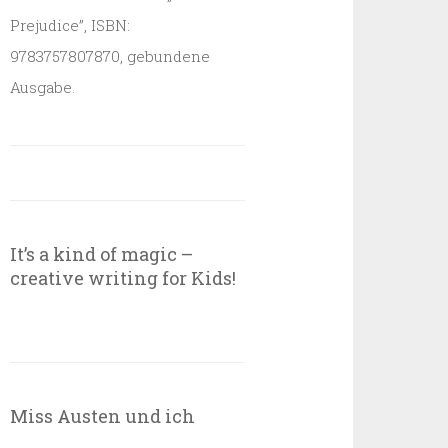
Prejudice”, ISBN:
9783757807870, gebundene
Ausgabe.
It’s a kind of magic –
creative writing for Kids!
Miss Austen und ich