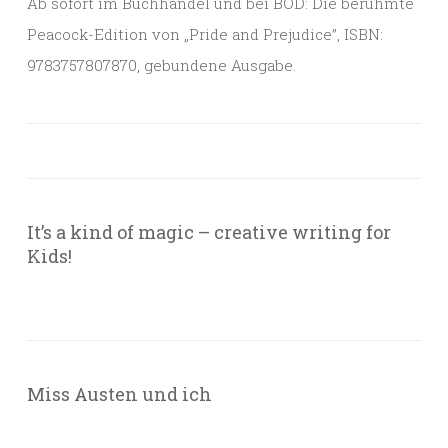
Ab sofort im Buchhandel und bei BOD: Die berühmte
Peacock-Edition von „Pride and Prejudice”, ISBN:
9783757807870, gebundene Ausgabe.
It’s a kind of magic – creative writing for
Kids!
Miss Austen und ich