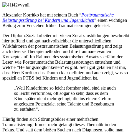
Alexander Korritko hat mit seinem Buch “
Posttraumatische
Belastungsstörung bei Kindern und Jugendlichen
” einen wichtigen
Beitrag zum Verstehen früher Traumatisierungen geleistet.
Der Diplom-Sozialarbeiter mit vielen Zusatzausbildungen beschreibt
hier treffend und gut nachvollziehbar die unterschiedlichen
Wirkfaktoren der posttraumatischen Belastungsstörung und zeigt
auch diverse Therapiemethoden und ihre traumarelevanten
Konzepte auf. Im Rahmen des systemischen Ansatzes erfährt der
Leser, wie Posttraumatische Belastungsstörungen entstehen und
welche “Heilungsmöglichkeiten” es gibt. Sehr gut gefallen hat mir,
dass Herr Korritko das Trauma klar definiert und auch zeigt, was so
speziell an PTBS bei Kindern und Jugendlichen ist.
„Weil Kinderhirne so leicht formbar sind, sind sie auch
so leicht verformbar, oft sogar so sehr, dass es dem
Kind später nicht mehr gelingt, die ins einem Gehirn
angelegten Potenziale, seine Talente und Begabungen
zu entfalten“.
Häufig finden sich Störungsbilder einer mehrfachen
Traumatisierung. Immer mehr gelangt dieses Thematik in den
Fokus. Und statt dem bloßen Suchen nach Diagnosen, sollte man