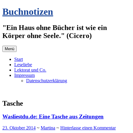
Zum
Buchnotizen
Inhalt
springen
"Ein Haus ohne Bücher ist wie ein
Körper ohne Seele." (Cicero)
Menü
Start
Leseliebe
Lektorat und Co.
Impressum
Datenschutzerklärung
Tasche
Wasliestdu.de: Eine Tasche aus Zeitungen
23. Oktober 2014
~
Martina
~
Hinterlasse einen Kommentar