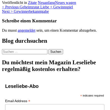
Veröffentlicht in
Zitate
Neuanfang
Neues wagen
Beitragsnavigation
< Previous
Geheimzutat Liebe + Gewinnspiel
Next >
Gewinnerbekanntgabe
Schreibe einen Kommentar
Du musst
angemeldet
sein, um einen Kommentar abzugeben.
Blog durchsuchen
Suchen
nach:
Du möchtest mein Magazin Leseliebe
regelmäßig kostenlos erhalten?
Leseliebe-Abo
*
indicates required
*
Email Address