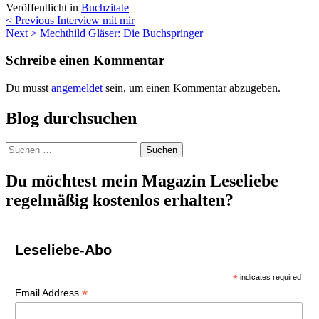
Veröffentlicht in
Buchzitate
Beitragsnavigation
< Previous
Interview mit mir
Next >
Mechthild Gläser: Die Buchspringer
Schreibe einen Kommentar
Du musst
angemeldet
sein, um einen Kommentar abzugeben.
Blog durchsuchen
Suchen
nach:
Du möchtest mein Magazin Leseliebe
regelmäßig kostenlos erhalten?
Leseliebe-Abo
*
indicates required
*
Email Address