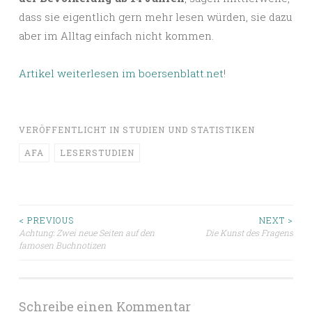
dass sie eigentlich gern mehr lesen würden, sie dazu
aber im Alltag einfach nicht kommen.
Artikel weiterlesen im boersenblatt.net
!
VERÖFFENTLICHT IN
STUDIEN UND STATISTIKEN
AFA
LESERSTUDIEN
Beitragsnavigation
< PREVIOUS
NEXT >
Achtung: Zwei neue Seiten auf den
Die Kunst des Fragens
famosen Buchnotizen
Schreibe einen Kommentar