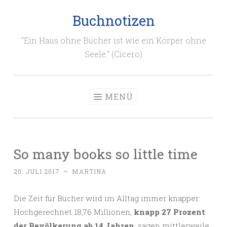
Buchnotizen
Zum
Inhalt
"Ein Haus ohne Bücher ist wie ein Körper ohne
springen
Seele." (Cicero)
MENÜ
So many books so little time
20. JULI 2017
~
MARTINA
Die Zeit für Bücher wird im Alltag immer knapper:
Hochgerechnet 18,76 Millionen,
knapp 27 Prozent
der Bevölkerung ab 14 Jahren
, sagen mittlerweile,