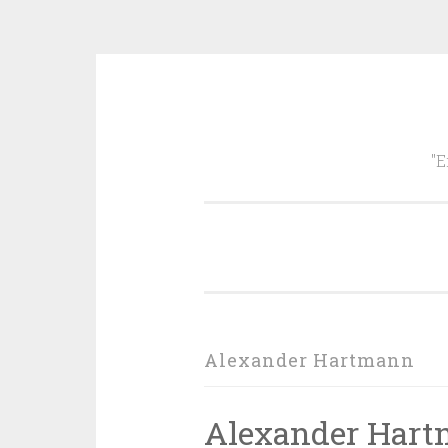
Zum
Inhalt
"E
springen
Alexander Hartmann
Alexander Hart