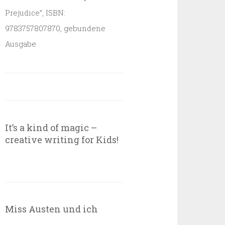
Prejudice”, ISBN:
9783757807870, gebundene
Ausgabe.
It’s a kind of magic –
creative writing for Kids!
Miss Austen und ich