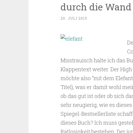
durch die Wand
20. JULI 2015
De
Co
Misstrauisch halte ich das B
Klappentext weiter. Der Hig
möchte also “mit dem Elefan
Titel), was er damit wohl mein
ob das gut ist oder ob sich d
sehr neugierig, wie es dieses
Spiegel-Bestsellerliste sch
dieses Buch? Ich muss geste
Ratlosigkeit bestehen. Der j