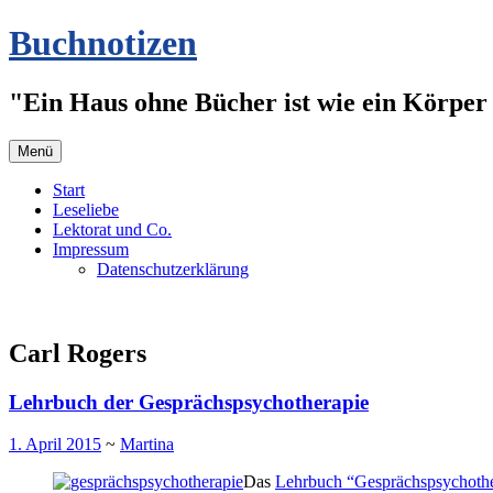
Zum
Buchnotizen
Inhalt
springen
"Ein Haus ohne Bücher ist wie ein Körper 
Menü
Start
Leseliebe
Lektorat und Co.
Impressum
Datenschutzerklärung
Carl Rogers
Lehrbuch der Gesprächspsychotherapie
1. April 2015
~
Martina
Das
Lehrbuch “Gesprächspsychother