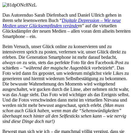
Das Autorenduo Sarah Diefenbach und Daniel Ullrich gehen in
ihrem sehr lesenswerten Buch “
Digitale Depression – Wie neue
Medien unser Glücksempfinden verände
rn” auf die virtuellen
Glücksdämpfer der neuen Medien – allen voran dem allseits bereiten
Smartphone – ein.
Beim Versuch, unser Glück online zu konservieren und zu
intensiveren sprich zu posten, verlernen wir, unser Glück direkt zu
erleben. Die Generation Smartphone ist mehr darauf bedacht,
always on
zu sein, stets das perfekte Foto für den Facebook-Post zu
schießen – “
während der magische Augenblick vorbeizieht
“. Das
Foto wird dann fix gepostet, um wiederum möglichst viele Likes zu
generieren und hiermit wiederum Selbstbestätigung zu bekommen.
Die bewusste Wahrnehmung des Moments wird weitgehend
ausgeschaltet, wir gucken durch die Linse, aber nehmen nicht wahr,
was das Auge sieht. Das Foto wird wichtiger als das Ereignis selbst.
Und die Fotos verschwinden dann meist im virtuellen Nirvana und
werden nicht mehr bewusst angeschaut, sprich erlebt.
(Man muss
schon auch Glück haben, wenn man die “Sehenswürdigkeiten”
überhaupt noch hinter all den Selfiesticks sehen kann – wie nervig
sind diese Dinge doch nur!)
Bewegt man sich wie ich – die manchmal völlig vergisst, dass sie