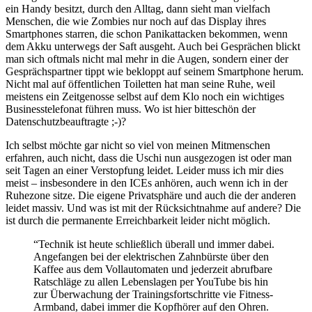
ein Handy besitzt, durch den Alltag, dann sieht man vielfach
Menschen, die wie Zombies nur noch auf das Display ihres
Smartphones starren, die schon Panikattacken bekommen, wenn
dem Akku unterwegs der Saft ausgeht. Auch bei Gesprächen blickt
man sich oftmals nicht mal mehr in die Augen, sondern einer der
Gesprächspartner tippt wie bekloppt auf seinem Smartphone herum.
Nicht mal auf öffentlichen Toiletten hat man seine Ruhe, weil
meistens ein Zeitgenosse selbst auf dem Klo noch ein wichtiges
Businesstelefonat führen muss. Wo ist hier bitteschön der
Datenschutzbeauftragte ;-)?
Ich selbst möchte gar nicht so viel von meinen Mitmenschen
erfahren, auch nicht, dass die Uschi nun ausgezogen ist oder man
seit Tagen an einer Verstopfung leidet. Leider muss ich mir dies
meist – insbesondere in den ICEs anhören, auch wenn ich in der
Ruhezone sitze. Die eigene Privatsphäre und auch die der anderen
leidet massiv. Und was ist mit der Rücksichtnahme auf andere? Die
ist durch die permanente Erreichbarkeit leider nicht möglich.
“Technik ist heute schließlich überall und immer dabei.
Angefangen bei der elektrischen Zahnbürste über den
Kaffee aus dem Vollautomaten und jederzeit abrufbare
Ratschläge zu allen Lebenslagen per YouTube bis hin
zur Überwachung der Trainingsfortschritte vie Fitness-
Armband, dabei immer die Kopfhörer auf den Ohren.