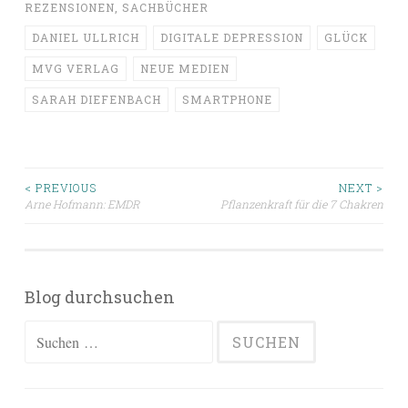
REZENSIONEN
,
SACHBÜCHER
DANIEL ULLRICH
DIGITALE DEPRESSION
GLÜCK
MVG VERLAG
NEUE MEDIEN
SARAH DIEFENBACH
SMARTPHONE
Beitragsnavigation
< PREVIOUS
NEXT >
Arne Hofmann: EMDR
Pflanzenkraft für die 7 Chakren
Blog durchsuchen
Suchen
nach: