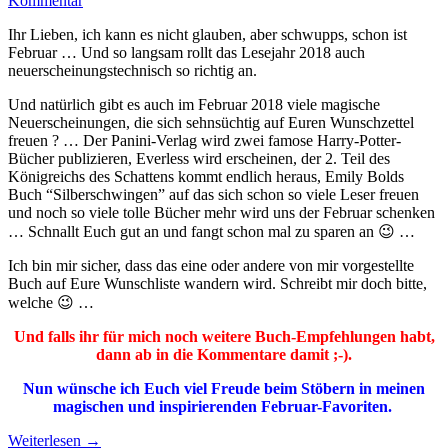
Kommentar
Ihr Lieben, ich kann es nicht glauben, aber schwupps, schon ist
Februar … Und so langsam rollt das Lesejahr 2018 auch
neuerscheinungstechnisch so richtig an.
Und natürlich gibt es auch im Februar 2018 viele magische
Neuerscheinungen, die sich sehnsüchtig auf Euren Wunschzettel
freuen ? … Der Panini-Verlag wird zwei famose Harry-Potter-
Bücher publizieren, Everless wird erscheinen, der 2. Teil des
Königreichs des Schattens kommt endlich heraus, Emily Bolds
Buch “Silberschwingen” auf das sich schon so viele Leser freuen
und noch so viele tolle Bücher mehr wird uns der Februar schenken
… Schnallt Euch gut an und fangt schon mal zu sparen an 😉 …
Ich bin mir sicher, dass das eine oder andere von mir vorgestellte
Buch auf Eure Wunschliste wandern wird. Schreibt mir doch bitte,
welche 😉 …
Und falls ihr für mich noch weitere Buch-Empfehlungen habt,
dann ab in die Kommentare damit ;-).
Nun wünsche ich Euch viel Freude beim Stöbern in meinen
magischen und inspirierenden Februar-Favoriten.
Weiterlesen
→