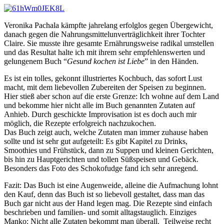
Veronika Pachala kämpfte jahrelang erfolglos gegen Übergewicht,
danach gegen die Nahrungsmittelunverträglichkeit ihrer Tochter
Claire. Sie musste ihre gesamte Ernährungsweise radikal umstellen
und das Resultat halte ich mit ihrem sehr empfehlenswerten und
gelungenem Buch “
Gesund kochen ist Liebe
” in den Händen.
Es ist ein tolles, gekonnt illustriertes Kochbuch, das sofort Lust
macht, mit dem liebevollen Zubereiten der Speisen zu beginnen.
Hier stieß aber schon auf die erste Grenze: Ich wohne auf dem Land
und bekomme hier nicht alle im Buch genannten Zutaten auf
Anhieb. Durch geschickte Improvisation ist es doch auch mir
möglich, die Rezepte erfolgreich nachzukochen.
Das Buch zeigt auch, welche Zutaten man immer zuhause haben
sollte und ist sehr gut aufgeteilt: Es gibt Kapitel zu Drinks,
Smoothies und Frühstück, dann zu Suppen und kleinen Gerichten,
bis hin zu Hauptgerichten und tollen Süßspeisen und Gebäck.
Besonders das Foto des Schokofudge fand ich sehr anregend.
Fazit: Das Buch ist eine Augenweide, alleine die Aufmachung lohnt
den Kauf, denn das Buch ist so liebevoll gestaltet, dass man das
Buch gar nicht aus der Hand legen mag. Die Rezepte sind einfach
beschrieben und familien- und somit alltagstauglich. Einziges
Manko: Nicht alle Zutaten bekommt man überall. Teilweise recht