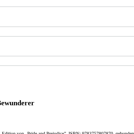
 Bewunderer
-Edition von „Pride and Prejudice”, ISBN: 9783757807870, gebunde