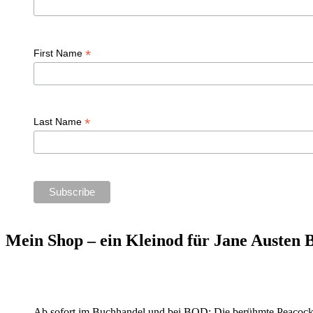
*
First Name
*
Last Name
Mein Shop – ein Kleinod für Jane Austen
Ab sofort im Buchhandel und bei BOD: Die berühmte Peacock