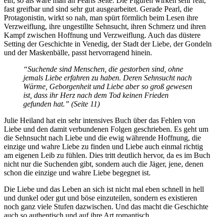
ein, so als wäre man an Pearls Seite. Die Figuren wirken sehr real,
fast greifbar und sind sehr gut ausgearbeitet. Gerade Pearl, die
Protagonistin, wirkt so nah, man spürt förmlich beim Lesen ihre
Verzweiflung, ihre ungestillte Sehnsucht, ihren Schmerz und ihren
Kampf zwischen Hoffnung und Verzweiflung. Auch das düstere
Setting der Geschichte in Venedig, der Stadt der Liebe, der Gondeln
und der Maskenbälle, passt hervorragend hinein.
“Suchende sind Menschen, die gestorben sind, ohne
jemals Liebe erfahren zu haben. Deren Sehnsucht nach
Wärme, Geborgenheit und Liebe aber so groß gewesen
ist, dass ihr Herz nach dem Tod keinen Frieden
gefunden hat.” (Seite 11)
Julie Heiland hat ein sehr intensives Buch über das Fehlen von
Liebe und den damit verbundenen Folgen geschrieben. Es geht um
die Sehnsucht nach Liebe und die ewig währende Hoffnung, die
einzige und wahre Liebe zu finden und Liebe auch einmal richtig
am eigenen Leib zu fühlen. Dies tritt deutlich hervor, da es im Buch
nicht nur die Suchenden gibt, sondern auch die Jäger, jene, denen
schon die einzige und wahre Liebe begegnet ist.
Die Liebe und das Leben an sich ist nicht mal eben schnell in hell
und dunkel oder gut und böse einzuteilen, sondern es existieren
noch ganz viele Stufen dazwischen. Und das macht die Geschichte
auch so authentisch und auf ihre Art romantisch.