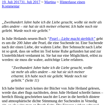
19. Juli 2017
31. Juli 2017
~
Martina
~
Hinterlasse einen
Kommentar
„Zweihundert Jahre habe ich die Liebe gesucht, wollte sie mehr als
alles andere – nie hat sie sich meiner erbarmt. Ich habe noch nie
geliebt. Wurde noch nie geliebt.“
In Julie Heilands neuem Buch
“
Pearl – Liebe macht sterblich”
geht
es um die 200 Jahre alte Pearl, die eine Suchende ist. Eine Suchende
nach der einen Liebe, der wahren Liebe. Ihre Sehnsucht nach Liebe
ist so groß, dass sie selbst im Tod keine Ruhe gefunden hat und zur
Unsterblichkeit verdammt ist. Sie hat nur eine Möglichkeit, erlöst zu
werden: sie muss die wahre, aufrichtige Liebe erfahren.
“Zweihundert Jahre habe ich die Liebe gesucht, wollte
sie mehr als alles andere – nie hat sie sich meiner
erbarmt. Ich habe noch nie geliebt. Wurde noch nie
geliebt.” (Seite 11)
Ich habe bisher noch keines der Bücher von Julie Heiland gelesen,
werde das aber flugs nachholen, denn Julie Heiland schreibt famos –
herrlich flüssig geschrieben taucht der Leser in die herrlich düstere
und atmosphärische dichte Stimmung der Suchenden in Venedig