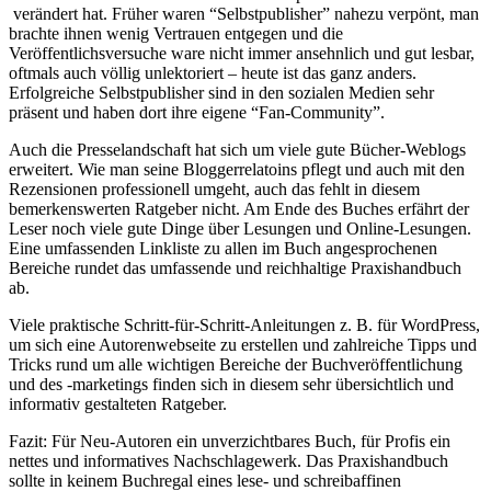
verändert hat. Früher waren “Selbstpublisher” nahezu verpönt, man
brachte ihnen wenig Vertrauen entgegen und die
Veröffentlichsversuche ware nicht immer ansehnlich und gut lesbar,
oftmals auch völlig unlektoriert – heute ist das ganz anders.
Erfolgreiche Selbstpublisher sind in den sozialen Medien sehr
präsent und haben dort ihre eigene “Fan-Community”.
Auch die Presselandschaft hat sich um viele gute Bücher-Weblogs
erweitert. Wie man seine Bloggerrelatoins pflegt und auch mit den
Rezensionen professionell umgeht, auch das fehlt in diesem
bemerkenswerten Ratgeber nicht. Am Ende des Buches erfährt der
Leser noch viele gute Dinge über Lesungen und Online-Lesungen.
Eine umfassenden Linkliste zu allen im Buch angesprochenen
Bereiche rundet das umfassende und reichhaltige Praxishandbuch
ab.
Viele praktische Schritt-für-Schritt-Anleitungen z. B. für WordPress,
um sich eine Autorenwebseite zu erstellen und zahlreiche Tipps und
Tricks rund um alle wichtigen Bereiche der Buchveröffentlichung
und des -marketings finden sich in diesem sehr übersichtlich und
informativ gestalteten Ratgeber.
Fazit: Für Neu-Autoren ein unverzichtbares Buch, für Profis ein
nettes und informatives Nachschlagewerk. Das Praxishandbuch
sollte in keinem Buchregal eines lese- und schreibaffinen