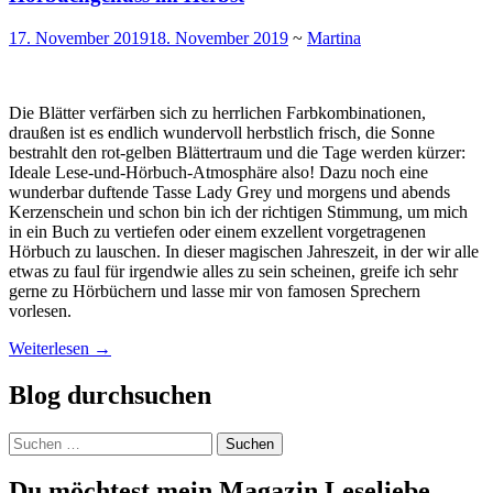
17. November 2019
18. November 2019
~
Martina
Die Blätter verfärben sich zu herrlichen Farbkombinationen,
draußen ist es endlich wundervoll herbstlich frisch, die Sonne
bestrahlt den rot-gelben Blättertraum und die Tage werden kürzer:
Ideale Lese-und-Hörbuch-Atmosphäre also! Dazu noch eine
wunderbar duftende Tasse Lady Grey und morgens und abends
Kerzenschein und schon bin ich der richtigen Stimmung, um mich
in ein Buch zu vertiefen oder einem exzellent vorgetragenen
Hörbuch zu lauschen. In dieser magischen Jahreszeit, in der wir alle
etwas zu faul für irgendwie alles zu sein scheinen, greife ich sehr
gerne zu Hörbüchern und lasse mir von famosen Sprechern
vorlesen.
Weiterlesen
→
Blog durchsuchen
Suchen
nach:
Du möchtest mein Magazin Leseliebe