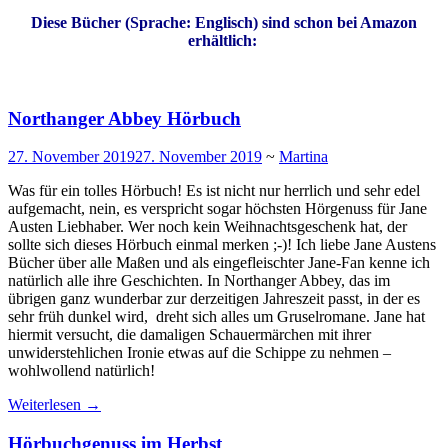
Diese Bücher (Sprache: Englisch) sind schon bei Amazon
erhältlich:
Northanger Abbey Hörbuch
27. November 2019
27. November 2019
~
Martina
Was für ein tolles Hörbuch! Es ist nicht nur herrlich und sehr edel
aufgemacht, nein, es verspricht sogar höchsten Hörgenuss für Jane
Austen Liebhaber. Wer noch kein Weihnachtsgeschenk hat, der
sollte sich dieses Hörbuch einmal merken ;-)! Ich liebe Jane Austens
Bücher über alle Maßen und als eingefleischter Jane-Fan kenne ich
natürlich alle ihre Geschichten. In Northanger Abbey, das im
übrigen ganz wunderbar zur derzeitigen Jahreszeit passt, in der es
sehr früh dunkel wird, dreht sich alles um Gruselromane. Jane hat
hiermit versucht, die damaligen Schauermärchen mit ihrer
unwiderstehlichen Ironie etwas auf die Schippe zu nehmen –
wohlwollend natürlich!
Weiterlesen
→
Hörbuchgenuss im Herbst