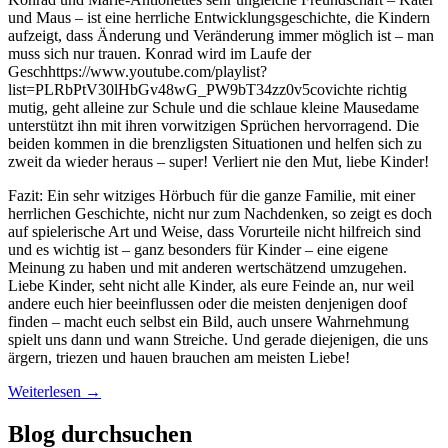
und Maus – ist eine herrliche Entwicklungsgeschichte, die Kindern
aufzeigt, dass Änderung und Veränderung immer möglich ist – man
muss sich nur trauen. Konrad wird im Laufe der
Geschhttps://www.youtube.com/playlist?
list=PLRbPtV30lHbGv48wG_PW9bT34zz0v5covichte richtig
mutig, geht alleine zur Schule und die schlaue kleine Mausedame
unterstützt ihn mit ihren vorwitzigen Sprüchen hervorragend. Die
beiden kommen in die brenzligsten Situationen und helfen sich zu
zweit da wieder heraus – super! Verliert nie den Mut, liebe Kinder!
Fazit: Ein sehr witziges Hörbuch für die ganze Familie, mit einer
herrlichen Geschichte, nicht nur zum Nachdenken, so zeigt es doch
auf spielerische Art und Weise, dass Vorurteile nicht hilfreich sind
und es wichtig ist – ganz besonders für Kinder – eine eigene
Meinung zu haben und mit anderen wertschätzend umzugehen.
Liebe Kinder, seht nicht alle Kinder, als eure Feinde an, nur weil
andere euch hier beeinflussen oder die meisten denjenigen doof
finden – macht euch selbst ein Bild, auch unsere Wahrnehmung
spielt uns dann und wann Streiche. Und gerade diejenigen, die uns
ärgern, triezen und hauen brauchen am meisten Liebe!
Weiterlesen
→
Blog durchsuchen