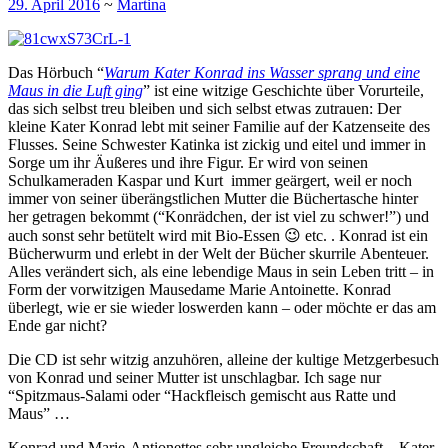
29. April 2016
~
Martina
Das Hörbuch “
Warum Kater Konrad ins Wasser sprang und eine
Maus in die Luft ging
” ist eine witzige Geschichte über Vorurteile,
das sich selbst treu bleiben und sich selbst etwas zutrauen: Der
kleine Kater Konrad lebt mit seiner Familie auf der Katzenseite des
Flusses. Seine Schwester Katinka ist zickig und eitel und immer in
Sorge um ihr Äußeres und ihre Figur. Er wird von seinen
Schulkameraden Kaspar und Kurt immer geärgert, weil er noch
immer von seiner überängstlichen Mutter die Büchertasche hinter
her getragen bekommt (“Konrädchen, der ist viel zu schwer!”) und
auch sonst sehr betütelt wird mit Bio-Essen 😉 etc. . Konrad ist ein
Bücherwurm und erlebt in der Welt der Bücher skurrile Abenteuer.
Alles verändert sich, als eine lebendige Maus in sein Leben tritt – in
Form der vorwitzigen Mausedame Marie Antoinette. Konrad
überlegt, wie er sie wieder loswerden kann – oder möchte er das am
Ende gar nicht?
Die CD ist sehr witzig anzuhören, alleine der kultige Metzgerbesuch
von Konrad und seiner Mutter ist unschlagbar. Ich sage nur
“Spitzmaus-Salami oder “Hackfleisch gemischt aus Ratte und
Maus” …
Konrad und Marie-Antionettes sehr ungleiche Freundschaft – Kater