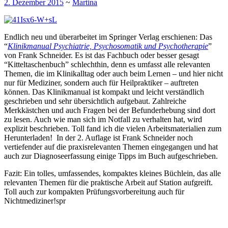
2. Dezember 2015
~
Martina
Endlich neu und überarbeitet im Springer Verlag erschienen: Das
“
Klinikmanual Psychiatrie, Psychosomatik und Psychotherapie
”
von Frank Schneider. Es ist das Fachbuch oder besser gesagt
“Kitteltaschenbuch” schlechthin, denn es umfasst alle relevanten
Themen, die im Klinikalltag oder auch beim Lernen – und hier nicht
nur für Mediziner, sondern auch für Heilpraktiker – auftreten
können. Das Klinikmanual ist kompakt und leicht verständlich
geschrieben und sehr übersichtlich aufgebaut. Zahlreiche
Merkkästchen und auch Fragen bei der Befunderhebung sind dort
zu lesen. Auch wie man sich im Notfall zu verhalten hat, wird
explizit beschrieben. Toll fand ich die vielen Arbeitsmaterialien zum
Herunterladen! In der 2. Auflage ist Frank Schneider noch
vertiefender auf die praxisrelevanten Themen eingegangen und hat
auch zur Diagnoseerfassung einige Tipps im Buch aufgeschrieben.
Fazit: Ein tolles, umfassendes, kompaktes kleines Büchlein, das alle
relevanten Themen für die praktische Arbeit auf Station aufgreift.
Toll auch zur kompakten Prüfungsvorbereitung auch für
Nichtmediziner!spr