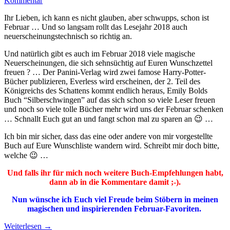
Kommentar
Ihr Lieben, ich kann es nicht glauben, aber schwupps, schon ist
Februar … Und so langsam rollt das Lesejahr 2018 auch
neuerscheinungstechnisch so richtig an.
Und natürlich gibt es auch im Februar 2018 viele magische
Neuerscheinungen, die sich sehnsüchtig auf Euren Wunschzettel
freuen ? … Der Panini-Verlag wird zwei famose Harry-Potter-
Bücher publizieren, Everless wird erscheinen, der 2. Teil des
Königreichs des Schattens kommt endlich heraus, Emily Bolds
Buch “Silberschwingen” auf das sich schon so viele Leser freuen
und noch so viele tolle Bücher mehr wird uns der Februar schenken
… Schnallt Euch gut an und fangt schon mal zu sparen an 😉 …
Ich bin mir sicher, dass das eine oder andere von mir vorgestellte
Buch auf Eure Wunschliste wandern wird. Schreibt mir doch bitte,
welche 😉 …
Und falls ihr für mich noch weitere Buch-Empfehlungen habt,
dann ab in die Kommentare damit ;-).
Nun wünsche ich Euch viel Freude beim Stöbern in meinen
magischen und inspirierenden Februar-Favoriten.
Weiterlesen
→