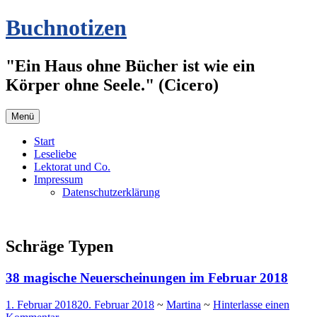
Zum
Buchnotizen
Inhalt
springen
"Ein Haus ohne Bücher ist wie ein
Körper ohne Seele." (Cicero)
Menü
Start
Leseliebe
Lektorat und Co.
Impressum
Datenschutzerklärung
Schräge Typen
38 magische Neuerscheinungen im Februar 2018
1. Februar 2018
20. Februar 2018
~
Martina
~
Hinterlasse einen