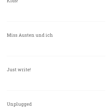
Kids!
Miss Austen und ich
Just write!
Unplugged