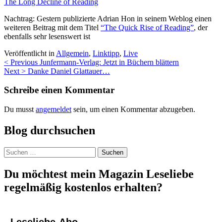
The Long Decline of Reading
Nachtrag: Gestern publizierte Adrian Hon in seinem Weblog einen
weiteren Beitrag mit dem Titel
“The Quick Rise of Reading”
, der
ebenfalls sehr lesenswert ist
Veröffentlicht in
Allgemein
,
Linktipp
,
Live
Beitragsnavigation
< Previous
Junfermann-Verlag: Jetzt in Büchern blättern
Next >
Danke Daniel Glattauer…
Schreibe einen Kommentar
Du musst
angemeldet
sein, um einen Kommentar abzugeben.
Blog durchsuchen
Suchen
nach:
Du möchtest mein Magazin Leseliebe
regelmäßig kostenlos erhalten?
Leseliebe-Abo