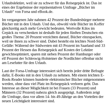
Urlaubslektüre, weil sie zu schwer für das Reisegepäck ist. Das ist
eines der Ergebnisse der repräsentativen Umfrage „Bücher im
Urlaub“ von Forsa und eBook.de.
Im vergangenen Jahr nahmen 42 Prozent der Bundesbürger mehrere
Bücher mit in den Urlaub. Und das, obwohl viele Bücher im Koffer
gleichzeitig auch mehr Gewicht bedeuten. Wertvolle Kilos im
Gepäck zu verschenken ist deshalb für jeden fünften Deutschen ein
großes Thema: 20 Prozent verzichten darauf, Bücher einzupacken,
weil sie ihnen zu schwer sind. Dabei besteht ein leichtes Nord-Süd-
Gefälle: Während der Südwesten mit 43 Prozent im Saarland und 33
Prozent der Hessen das Reisegepäck auf Kosten der Lektüre
gewichtsoptimiert, sparen mit sieben Prozent der Hamburger oder
elf Prozent der Schleswig-Holsteiner die Nordlichter offenbar nicht
am Lesefutter für den Urlaub.
Laut der Forsa-Umfrage interessiert sich bereits jeder dritte Befragte
dafür, E-Books mit in den Urlaub zu nehmen. Mit einem leichten E-
Book-Reader können hunderte elektronischer Bücher mitgenommen
werden, ohne dass viel Platz im Reisegepäck verloren geht. Das
Interesse an dieser Möglichkeit ist bei Frauen (33 Prozent) und
Männern (32 Prozent) nahezu gleich ausgeprägt. Außerdem zeigt
die Umfrage, dass vor allem 14- bis 49-Jährige an den Vorteilen der
neuen Leichtigkeit interessiert sind.