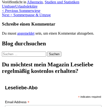
Veröffentlicht in
Allgemein
,
Studien und Statistiken
Umfrage
Urlaubslektüre
Beitragsnavigation
< Previous
Sommerwiese
Next >
Sommerpause & Umzug
Schreibe einen Kommentar
Du musst
angemeldet
sein, um einen Kommentar abzugeben.
Blog durchsuchen
Suchen
nach:
Du möchtest mein Magazin Leseliebe
regelmäßig kostenlos erhalten?
Leseliebe-Abo
*
indicates required
*
Email Address