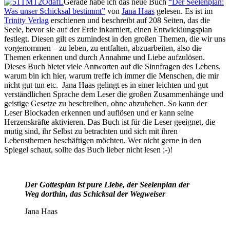
Gerade habe ich das neue Buch
“Der Seelenplan:
Was unser Schicksal bestimmt”
von
Jana Haas
gelesen. Es ist im
Trinity Verlag
erschienen und beschreibt auf 208 Seiten, das die
Seele, bevor sie auf der Erde inkarniert, einen Entwicklungsplan
festlegt. Diesen gilt es zumindest in den großen Themen, die wir uns
vorgenommen – zu leben, zu entfalten, abzuarbeiten, also die
Themen erkennen und durch Annahme und Liebe aufzulösen.
Dieses Buch bietet viele Antworten auf die Sinnfragen des Lebens,
warum bin ich hier, warum treffe ich immer die Menschen, die mir
nicht gut tun etc. Jana Haas gelingt es in einer leichten und gut
verständlichen Sprache dem Leser die großen Zusammenhänge und
geistige Gesetze zu beschreiben, ohne abzuheben. So kann der
Leser Blockaden erkennen und auflösen und er kann seine
Herzenskräfte aktivieren. Das Buch ist für die Leser geeignet, die
mutig sind, ihr Selbst zu betrachten und sich mit ihren
Lebensthemen beschäftigen möchten. Wer nicht gerne in den
Spiegel schaut, sollte das Buch lieber nicht lesen ;-)!
Der Gottesplan ist pure Liebe, der Seelenplan der
Weg dorthin, das Schicksal der Wegweiser
Jana Haas