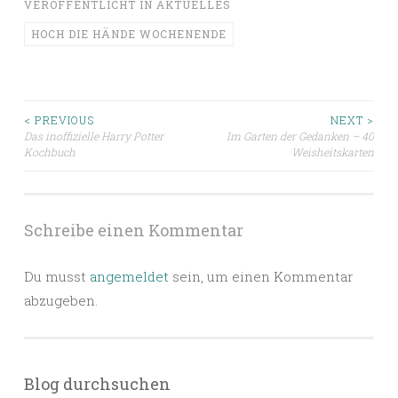
VERÖFFENTLICHT IN
AKTUELLES
HOCH DIE HÄNDE WOCHENENDE
Beitragsnavigation
< PREVIOUS
NEXT >
Das inoffizielle Harry Potter
Im Garten der Gedanken – 40
Kochbuch
Weisheitskarten
Schreibe einen Kommentar
Du musst
angemeldet
sein, um einen Kommentar
abzugeben.
Blog durchsuchen