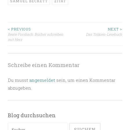
SAMUEL BECKETT
ZITAT
Beitragsnavigation
< PREVIOUS
NEXT >
Beate Forsbach: Bücher schreiben
Das Tolkien-Lesebuch
mit Herz
Schreibe einen Kommentar
Du musst
angemeldet
sein, um einen Kommentar
abzugeben.
Blog durchsuchen
Suchen