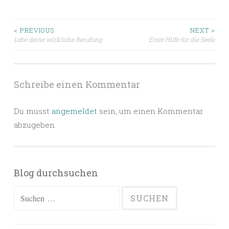
Beitragsnavigation
< PREVIOUS
NEXT >
Lebe deine wirkliche Berufung
Erste Hilfe für die Seele
Schreibe einen Kommentar
Du musst
angemeldet
sein, um einen Kommentar
abzugeben.
Blog durchsuchen
Suchen
nach: