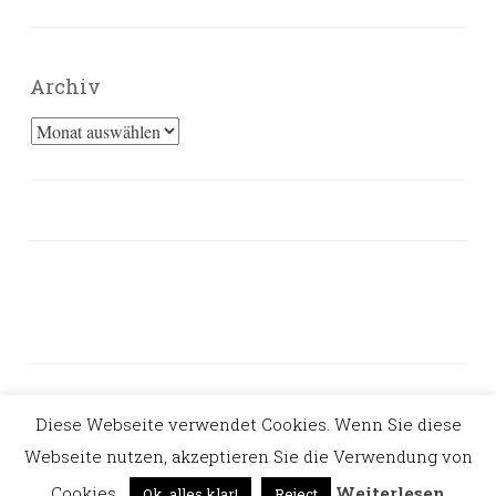
Archiv
Archiv
Diese Webseite verwendet Cookies. Wenn Sie diese
PROUDLY POWERED BY WORDPRESS
Webseite nutzen, akzeptieren Sie die Verwendung von
THEME: PENSCRATCH VON
WORDPRESS.COM
.
Cookies.
Weiterlesen
Ok, alles klar!
Reject