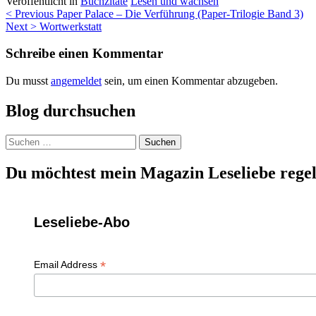
Veröffentlicht in
Buchzitate
Lesen und wachsen
Beitragsnavigation
< Previous
Paper Palace – Die Verführung (Paper-Trilogie Band 3)
Next >
Wortwerkstatt
Schreibe einen Kommentar
Du musst
angemeldet
sein, um einen Kommentar abzugeben.
Blog durchsuchen
Suchen
nach:
Du möchtest mein Magazin Leseliebe regel
Leseliebe-Abo
*
Email Address