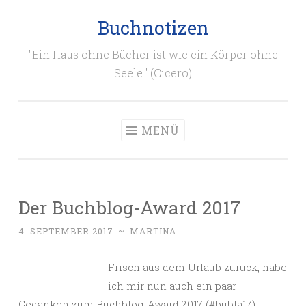
Buchnotizen
Zum
Inhalt
"Ein Haus ohne Bücher ist wie ein Körper ohne
springen
Seele." (Cicero)
MENÜ
Der Buchblog-Award 2017
4. SEPTEMBER 2017
~
MARTINA
Frisch aus dem Urlaub zurück, habe
ich mir nun auch ein paar
Gedanken zum Buchblog-Award 2017 (#bubla17)