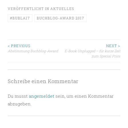
VERÖFFENTLICHT IN
AKTUELLES
#BUBLA17
BUCHBLOG-AWARD 2017
Beitragsnavigation
< PREVIOUS
NEXT >
Abstimmung Buchblog-Award
E-Book Unplugged – für kurze Zeit
zum Special Price
Schreibe einen Kommentar
Du musst
angemeldet
sein, um einen Kommentar
abzugeben.