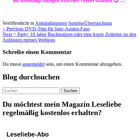
ihr unbedingt morgen früh hier vorbei schauen 😉 …
Veröffentlicht in
Ankündigungen
Surprise
Überraschung
Beitragsnavigation
< Previous
DVD-Tipp für Jane-Austen-Fans
Next >
Party: 10 Jahre Buchnotizen oder eine kurze Zeitreise zu den
Anfängen meines Weblogs
Schreibe einen Kommentar
Du musst
angemeldet
sein, um einen Kommentar abzugeben.
Blog durchsuchen
Suchen
nach:
Du möchtest mein Magazin Leseliebe
regelmäßig kostenlos erhalten?
Leseliebe-Abo