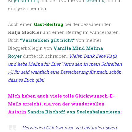
Eigenstimmig
und bei Yvonne von
Leselink
, um nur
einige zu nennen.
Auch einen
Gast-Beitrag
bei der bezaubernden
Katja Glöckler
und einen Beitrag im wunderbaren
Buch
“Verstecken gilt nicht”
von meiner
Bloggerkollegin von
Vanilla Mind
Melina
Royer
durfte ich schreiben.
Vielen Dank liebe Katja
und liebe Melina für Euer Vertrauen in mein Schreiben
;-)! Ihr seid wahrlich eine Bereicherung für mich, schön,
dass es Euch gibt!
Mich haben auch viele tolle Glückwunsch-E-
Mails erreicht, u.a.von der wundervollen
Autorin
Sandra Bischoff von Seelenbalancieren
:
Herzlichen Glückwunsch zu bewundernswert