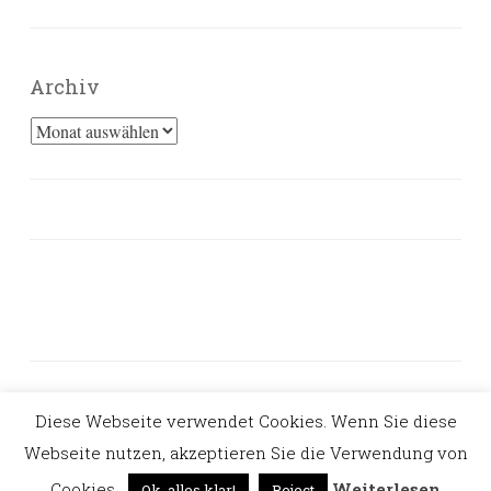
Archiv
Archiv
Diese Webseite verwendet Cookies. Wenn Sie diese
PROUDLY POWERED BY WORDPRESS
Webseite nutzen, akzeptieren Sie die Verwendung von
THEME: PENSCRATCH VON
WORDPRESS.COM
.
Cookies.
Weiterlesen
Ok, alles klar!
Reject