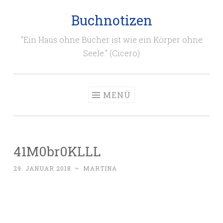
Buchnotizen
Zum
Inhalt
"Ein Haus ohne Bücher ist wie ein Körper ohne
springen
Seele." (Cicero)
MENÜ
41M0br0KLLL
29. JANUAR 2018
~
MARTINA