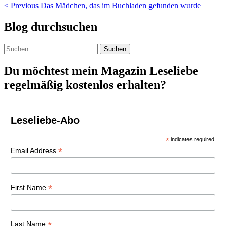
Beitragsnavigation
< Previous
Das Mädchen, das im Buchladen gefunden wurde
Blog durchsuchen
Suchen
nach:
Du möchtest mein Magazin Leseliebe
regelmäßig kostenlos erhalten?
Leseliebe-Abo
*
indicates required
*
Email Address
*
First Name
*
Last Name