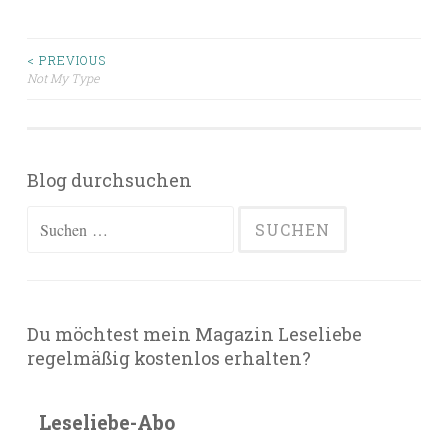
Beitragsnavigation
< PREVIOUS
Not My Type
Blog durchsuchen
Suchen
nach:
Du möchtest mein Magazin Leseliebe
regelmäßig kostenlos erhalten?
Leseliebe-Abo