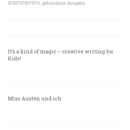
9783757807870, gebundene Ausgabe.
It’s a kind of magic – creative writing for
Kids!
Miss Austen und ich