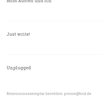
Miss Austen und ich
Just write!
Unplugged
Rezensionsexemplar bestellen: presse@bod.de